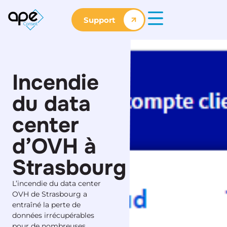
Support
Incendie
du data
center
d’OVH à
Strasbourg
L’incendie du data center
OVH de Strasbourg a
entraîné la perte de
données irrécupérables
pour de nombreuses