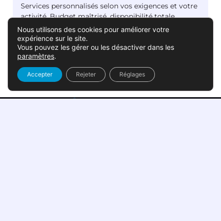
Services personnalisés selon vos exigences et votre
activité. Budget maîtrisé, disponibilité totale.
Nous utilisons des cookies pour améliorer votre
expérience sur le site.
Contactez-nous
Vous pouvez les gérer ou les désactiver dans les
paramètres
.
Accepter
Rejeter
Réglages
Notre méthode en
4 étapes
De l’audit initial à la supervision continue, APE
Conseil vous accompagne à chaque étape de
votre projet d’infogérance à Lyon. Une approche
structurée qui garantit une transition sans